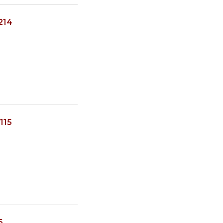
214
115
6