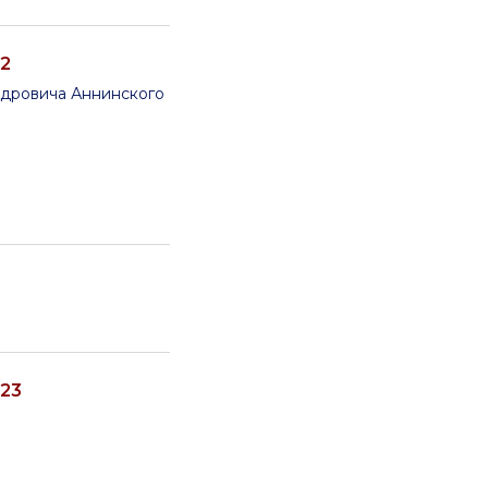
22
ндровича Аннинского
223