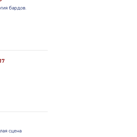
огия бардов.
17
алая сцена